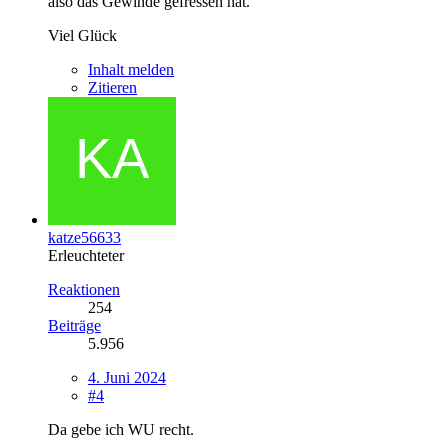
also das Gewinde gefressen hat.
Viel Glück
Inhalt melden
Zitieren
katze56633
Erleuchteter
Reaktionen
254
Beiträge
5.956
4. Juni 2024
#4
Da gebe ich WU recht.