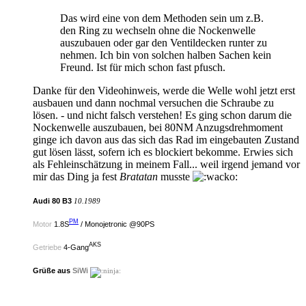
Das wird eine von dem Methoden sein um z.B.
den Ring zu wechseln ohne die Nockenwelle
auszubauen oder gar den Ventildecken runter zu
nehmen. Ich bin von solchen halben Sachen kein
Freund. Ist für mich schon fast pfusch.
Danke für den Videohinweis, werde die Welle wohl jetzt erst
ausbauen und dann nochmal versuchen die Schraube zu
lösen. - und nicht falsch verstehen! Es ging schon darum die
Nockenwelle auszubauen, bei 80NM Anzugsdrehmoment
ginge ich davon aus das sich das Rad im eingebauten Zustand
gut lösen lässt, sofern ich es blockiert bekomme. Erwies sich
als Fehleinschätzung in meinem Fall... weil irgend jemand vor
mir das Ding ja fest
Bratatan
musste
Audi 80 B3
10.1989
PM
Motor
1.8S
/ Monojetronic @90PS
AKS
Getriebe
4-Gang
Grüße aus
SiWi