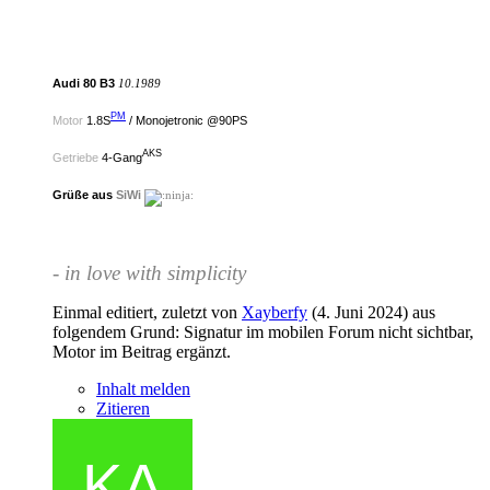
Audi 80 B3
10.1989
PM
Motor
1.8S
/ Monojetronic @90PS
AKS
Getriebe
4-Gang
Grüße aus
SiWi
- in love with simplicity
Einmal editiert, zuletzt von
Xayberfy
(
4. Juni 2024
) aus
folgendem Grund: Signatur im mobilen Forum nicht sichtbar,
Motor im Beitrag ergänzt.
Inhalt melden
Zitieren