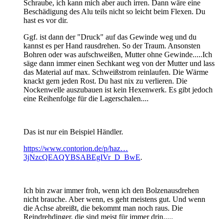
Schraube, ich kann mich aber auch irren. Dann wäre eine
Beschädigung des Alu teils nicht so leicht beim Flexen. Du
hast es vor dir.
Ggf. ist dann der "Druck" auf das Gewinde weg und du
kannst es per Hand rausdrehen. So der Traum. Ansonsten
Bohren oder was aufschweißen, Mutter ohne Gewinde.....Ich
säge dann immer einen Sechkant weg von der Mutter und lass
das Material auf max. Schweißstrom reinlaufen. Die Wärme
knackt gern jeden Rost. Du hast nix zu verlieren. Die
Nockenwelle auszubauen ist kein Hexenwerk. Es gibt jedoch
eine Reihenfolge für die Lagerschalen....
Das ist nur ein Beispiel Händler.
https://www.contorion.de/p/haz…
3jNzcQEAQYBSABEgIVr_D_BwE
.
Ich bin zwar immer froh, wenn ich den Bolzenausdrehen
nicht brauche. Aber wenn, es geht meistens gut. Und wenn
die Achse abreißt, die bekommt man noch raus. Die
Reindrehdinger, die sind meist für immer drin.....