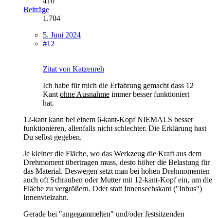
410
Beiträge
1.704
5. Juni 2024
#12
Zitat von Katzenreh
Ich habe für mich die Erfahrung gemacht dass 12
Kant
ohne Ausnahme
immer besser funktioniert
hat.
12-kant kann bei einem 6-kant-Kopf NIEMALS besser
funktionieren, allenfalls nicht schlechter. Die Erklärung hast
Du selbst gegeben.
Je kleiner die Fläche, wo das Werkzeug die Kraft aus dem
Drehmoment übertragen muss, desto höher die Belastung für
das Material. Deswegen setzt man bei hohen Drehmomenten
auch oft Schrauben oder Mutter mit 12-kant-Kopf ein, um die
Fläche zu vergrößern. Oder statt Innensechskant ("Inbus")
Innenvielzahn.
Gerade bei "angegammelten" und/oder festsitzenden