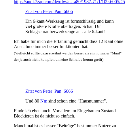
https://audi.7zap.com/de/rdw/a…a80/1987-71/1/109-6005/#5
Zitat von Peter_Pan_6666
Ein 6-kant-Werkzeug ist formschlüssig und kann
viel größere Kräfte übertragen. Schau Dir
Schlagschrauberwerkzeuge an - alle 6-kant!
Ich habe für mich die Erfahrung gemacht dass 12 Kant ohne
Ausnahme immer besser funktioniert hat.
(Vielleicht sollte dazu erwähnt werden besser als ein normaler "Maul"
der ja auch nicht komplett um eine Schraibe herum greift)
Zitat von Peter_Pan_6666
Und 80
Nm
sind schon eine "Hausnummer".
Finde ich eben auch. Vor allem im Eingebauten Zustand.
Blockieren ist da nicht so einfach.
Manchmal ist es besser "Beiträge" bestimmter Nutzer zu