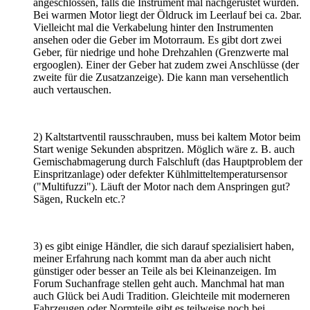
angeschlossen, falls die Instrument mal nachgerüstet wurden.
Bei warmen Motor liegt der Öldruck im Leerlauf bei ca. 2bar.
Vielleicht mal die Verkabelung hinter den Instrumenten
ansehen oder die Geber im Motorraum. Es gibt dort zwei
Geber, für niedrige und hohe Drehzahlen (Grenzwerte mal
ergooglen). Einer der Geber hat zudem zwei Anschlüsse (der
zweite für die Zusatzanzeige). Die kann man versehentlich
auch vertauschen.
2) Kaltstartventil rausschrauben, muss bei kaltem Motor beim
Start wenige Sekunden abspritzen. Möglich wäre z. B. auch
Gemischabmagerung durch Falschluft (das Hauptproblem der
Einspritzanlage) oder defekter Kühlmitteltemperatursensor
("Multifuzzi"). Läuft der Motor nach dem Anspringen gut?
Sägen, Ruckeln etc.?
3) es gibt einige Händler, die sich darauf spezialisiert haben,
meiner Erfahrung nach kommt man da aber auch nicht
günstiger oder besser an Teile als bei Kleinanzeigen. Im
Forum Suchanfrage stellen geht auch. Manchmal hat man
auch Glück bei Audi Tradition. Gleichteile mit moderneren
Fahrzeugen oder Normteile gibt es teilweise noch bei