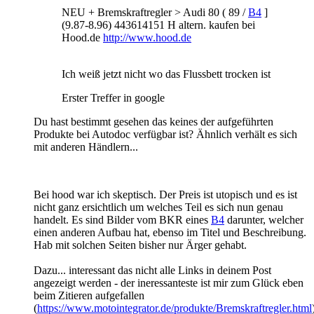
NEU + Bremskraftregler > Audi 80 ( 89 /
B4
]
(9.87-8.96) 443614151 H altern. kaufen bei
Hood.de
http://www.hood.de
Ich weiß jetzt nicht wo das Flussbett trocken ist
Erster Treffer in google
Du hast bestimmt gesehen das keines der aufgeführten
Produkte bei Autodoc verfügbar ist? Ähnlich verhält es sich
mit anderen Händlern...
Bei hood war ich skeptisch. Der Preis ist utopisch und es ist
nicht ganz ersichtlich um welches Teil es sich nun genau
handelt. Es sind Bilder vom BKR eines
B4
darunter, welcher
einen anderen Aufbau hat, ebenso im Titel und Beschreibung.
Hab mit solchen Seiten bisher nur Ärger gehabt.
Dazu... interessant das nicht alle Links in deinem Post
angezeigt werden - der ineressanteste ist mir zum Glück eben
beim Zitieren aufgefallen
(
https://www.motointegrator.de/produkte/Bremskraftregler.html