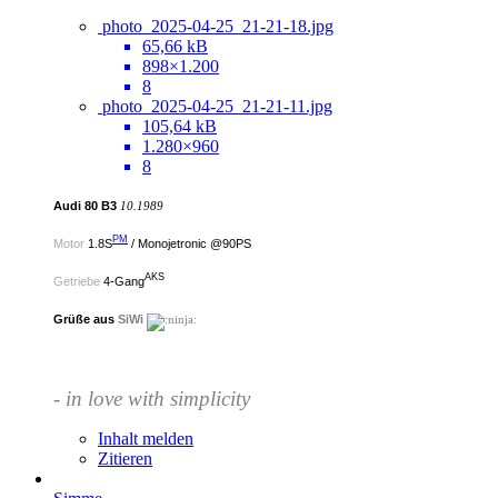
photo_2025-04-25_21-21-18.jpg
65,66 kB
898×1.200
8
photo_2025-04-25_21-21-11.jpg
105,64 kB
1.280×960
8
Audi 80 B3
10.1989
PM
Motor
1.8S
/ Monojetronic @90PS
AKS
Getriebe
4-Gang
Grüße aus
SiWi
- in love with simplicity
Inhalt melden
Zitieren