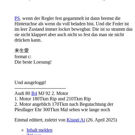
PS
. wenn der Regler fest gegammelt ist dann bremst die
Hinterachse als wenn du voll beladen bist. Und die Feder ist
im leer Zustand immer locker bewegbar. Die ist so stramm das
sie nicht klappert aber auch nicht so fest das man sie nicht
drücken kann.
来生愛
format c:
Die beste Loesung!
Und ausgeloggt!
----------------------------------
Audi 80
B4
MJ 92 2. Motor
1. Motor 180Tkm Rip und 210Tkm Rip
2. Motor angeblich 170Tkm nach Begutachtung der
Pleullager Ehr 300Tkm Mal sehen wie lange noch
Einmal editiert, zuletzt von
Kisugi Ai
(
26. April 2025
)
Inhalt melden