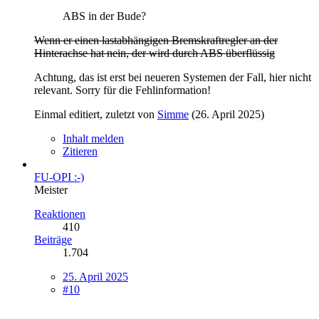
ABS in der Bude?
Wenn er einen lastabhängigen Bremskraftregler an der
Hinterachse hat nein, der wird durch ABS überflüssig
Achtung, das ist erst bei neueren Systemen der Fall, hier nicht
relevant. Sorry für die Fehlinformation!
Einmal editiert, zuletzt von
Simme
(
26. April 2025
)
Inhalt melden
Zitieren
FU-OPI :-)
Meister
Reaktionen
410
Beiträge
1.704
25. April 2025
#10