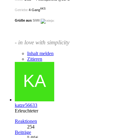
AKS
Getriebe
4-Gang
Grüße aus
SiWi
- in love with simplicity
Inhalt melden
Zitieren
katze56633
Erleuchteter
Reaktionen
254
Beiträge
5.956