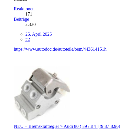
Reaktionen
171
Beiträge
2.330
25. April 2025
#2
https://www.autodoc.de/autoteile/oem/443614151h
NEU + Bremskraftregler > Audi 80 ( 89 / B4 ] (9.87-8.96)