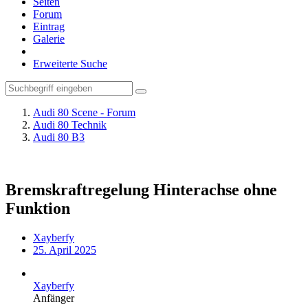
Seiten
Forum
Eintrag
Galerie
Erweiterte Suche
Audi 80 Scene - Forum
Audi 80 Technik
Audi 80 B3
Bremskraftregelung Hinterachse ohne
Funktion
Xayberfy
25. April 2025
Xayberfy
Anfänger