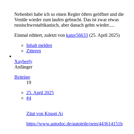
Nebenbei habe ich so einen Regler öfters geöffnet und die
Ventile wieder zum laufen gebracht. Das ist zwar etwas
russischwestafrikanisch, aber danach gehts wieder.....
Einmal editiert, zuletzt von
katze56633
(
25. April 2025
)
Inhalt melden
Zitieren
Xayberfy
Anfänger
Beiträge
19
25. April 2025
#4
Zitat von Kisugi Ai
https://www.autodoc.de/autoteile/oem/443614151h