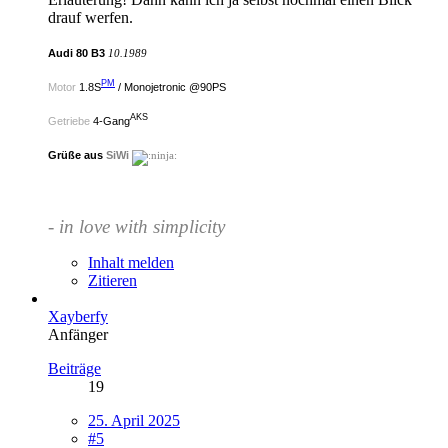
drauf werfen.
Audi 80 B3
10.1989
PM
Motor
1.8S
/ Monojetronic @90PS
AKS
Getriebe
4-Gang
Grüße aus
SiWi
- in love with simplicity
Inhalt melden
Zitieren
Xayberfy
Anfänger
Beiträge
19
25. April 2025
#5