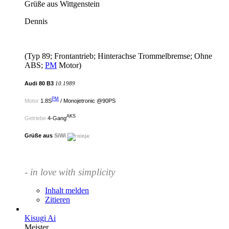
Grüße aus Wittgenstein
Dennis
(Typ 89; Frontantrieb; Hinterachse Trommelbremse; Ohne
ABS;
PM
Motor)
Audi 80 B3
10.1989
PM
Motor
1.8S
/ Monojetronic @90PS
AKS
Getriebe
4-Gang
Grüße aus
SiWi
- in love with simplicity
Inhalt melden
Zitieren
Kisugi Ai
Meister