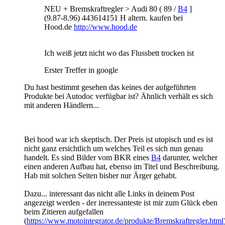
NEU + Bremskraftregler > Audi 80 ( 89 /
B4
]
(9.87-8.96) 443614151 H altern. kaufen bei
Hood.de
http://www.hood.de
Ich weiß jetzt nicht wo das Flussbett trocken ist
Erster Treffer in google
Du hast bestimmt gesehen das keines der aufgeführten
Produkte bei Autodoc verfügbar ist? Ähnlich verhält es sich
mit anderen Händlern...
Bei hood war ich skeptisch. Der Preis ist utopisch und es ist
nicht ganz ersichtlich um welches Teil es sich nun genau
handelt. Es sind Bilder vom BKR eines
B4
darunter, welcher
einen anderen Aufbau hat, ebenso im Titel und Beschreibung.
Hab mit solchen Seiten bisher nur Ärger gehabt.
Dazu... interessant das nicht alle Links in deinem Post
angezeigt werden - der ineressanteste ist mir zum Glück eben
beim Zitieren aufgefallen
(
https://www.motointegrator.de/produkte/Bremskraftregler.html