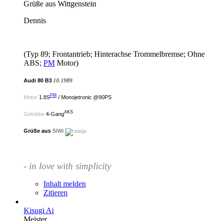
Grüße aus Wittgenstein
Dennis
(Typ 89; Frontantrieb; Hinterachse Trommelbremse; Ohne
ABS;
PM
Motor)
Audi 80 B3
10.1989
PM
Motor
1.8S
/ Monojetronic @90PS
AKS
Getriebe
4-Gang
Grüße aus
SiWi
- in love with simplicity
Inhalt melden
Zitieren
Kisugi Ai
Meister