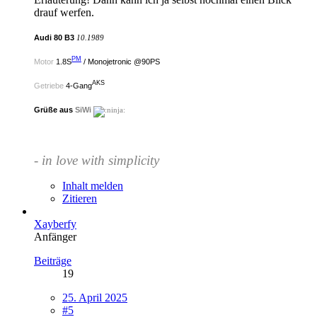
drauf werfen.
Audi 80 B3
10.1989
PM
Motor
1.8S
/ Monojetronic @90PS
AKS
Getriebe
4-Gang
Grüße aus
SiWi
- in love with simplicity
Inhalt melden
Zitieren
Xayberfy
Anfänger
Beiträge
19
25. April 2025
#5