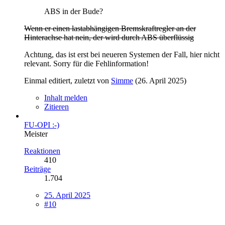
ABS in der Bude?
Wenn er einen lastabhängigen Bremskraftregler an der
Hinterachse hat nein, der wird durch ABS überflüssig
Achtung, das ist erst bei neueren Systemen der Fall, hier nicht
relevant. Sorry für die Fehlinformation!
Einmal editiert, zuletzt von
Simme
(
26. April 2025
)
Inhalt melden
Zitieren
FU-OPI :-)
Meister
Reaktionen
410
Beiträge
1.704
25. April 2025
#10