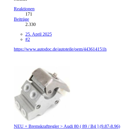
Reaktionen
171
Beiträge
2.330
25. April 2025
#2
https://www.autodoc.de/autoteile/oem/443614151h
NEU + Bremskraftregler > Audi 80 ( 89 / B4 ] (9.87-8.96)