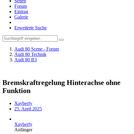
Seiten
Forum
Eintrag
Galerie
Erweiterte Suche
Audi 80 Scene - Forum
Audi 80 Technik
Audi 80 B3
Bremskraftregelung Hinterachse ohne
Funktion
Xayberfy
25. April 2025
Xayberfy
Anfänger