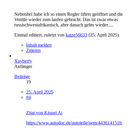
Nebenbei habe ich so einen Regler öfters geöffnet und die
Ventile wieder zum laufen gebracht. Das ist zwar etwas
russischwestafrikanisch, aber danach gehts wieder.....
Einmal editiert, zuletzt von
katze56633
(
25. April 2025
)
Inhalt melden
Zitieren
Xayberfy
Anfänger
Beiträge
19
25. April 2025
#4
Zitat von Kisugi Ai
https://www.autodoc.de/autoteile/oem/443614151h