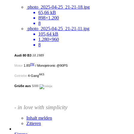
photo_2025-04-25_21-21-18.jpg
65,66 kB
898×1.200
8
photo_2025-04-25_21-21-11.jpg
105,64 kB
1.280×960
8
Audi 80 B3
10.1989
PM
Motor
1.8S
/ Monojetronic @90PS
AKS
Getriebe
4-Gang
Grüße aus
SiWi
- in love with simplicity
Inhalt melden
Zitieren