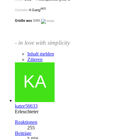
AKS
Getriebe
4-Gang
Grüße aus
SiWi
- in love with simplicity
Inhalt melden
Zitieren
katze56633
Erleuchteter
Reaktionen
255
Beiträge
5.956