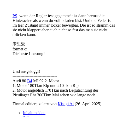
PS
. wenn der Regler fest gegammelt ist dann bremst die
Hinterachse als wenn du voll beladen bist. Und die Feder ist
im leer Zustand immer locker bewegbar. Die ist so stramm das
sie nicht klappert aber auch nicht so fest das man sie nicht
drücken kann.
来生愛
format c:
Die beste Loesung!
Und ausgeloggt!
----------------------------------
Audi 80
B4
MJ 92 2. Motor
1. Motor 180Tkm Rip und 210Tkm Rip
2. Motor angeblich 170Tkm nach Begutachtung der
Pleullager Ehr 300Tkm Mal sehen wie lange noch
Einmal editiert, zuletzt von
Kisugi Ai
(
26. April 2025
)
Inhalt melden