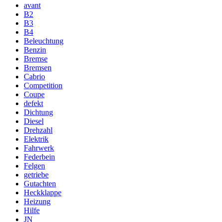
avant
B2
B3
B4
Beleuchtung
Benzin
Bremse
Bremsen
Cabrio
Competition
Coupe
defekt
Dichtung
Diesel
Drehzahl
Elektrik
Fahrwerk
Federbein
Felgen
getriebe
Gutachten
Heckklappe
Heizung
Hilfe
JN