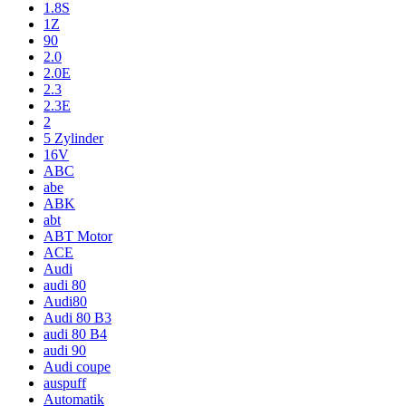
1.8S
1Z
90
2.0
2.0E
2.3
2.3E
2
5 Zylinder
16V
ABC
abe
ABK
abt
ABT Motor
ACE
Audi
audi 80
Audi80
Audi 80 B3
audi 80 B4
audi 90
Audi coupe
auspuff
Automatik