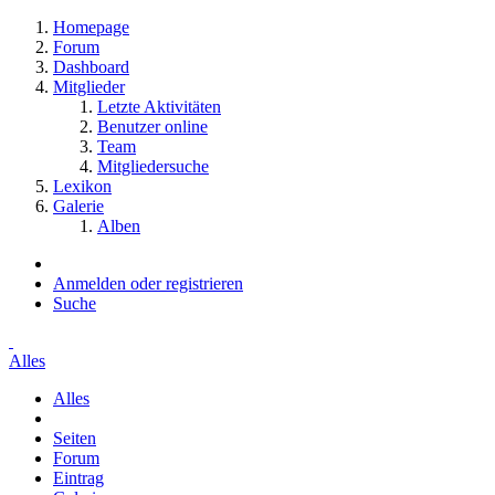
Homepage
Forum
Dashboard
Mitglieder
Letzte Aktivitäten
Benutzer online
Team
Mitgliedersuche
Lexikon
Galerie
Alben
Anmelden oder registrieren
Suche
Alles
Alles
Seiten
Forum
Eintrag