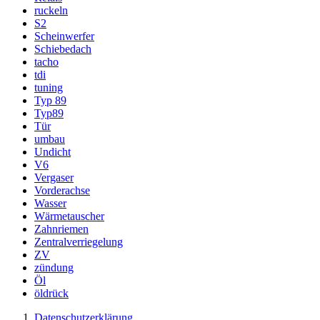
ruckeln
S2
Scheinwerfer
Schiebedach
tacho
tdi
tuning
Typ 89
Typ89
Tür
umbau
Undicht
V6
Vergaser
Vorderachse
Wasser
Wärmetauscher
Zahnriemen
Zentralverriegelung
ZV
zündung
Öl
öldrück
Datenschutzerklärung