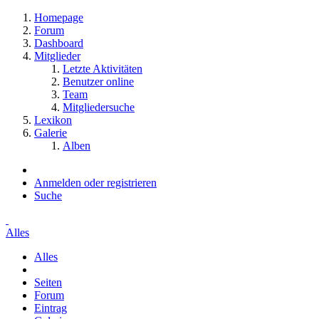
Homepage
Forum
Dashboard
Mitglieder
Letzte Aktivitäten
Benutzer online
Team
Mitgliedersuche
Lexikon
Galerie
Alben
Anmelden oder registrieren
Suche
Alles
Alles
Seiten
Forum
Eintrag