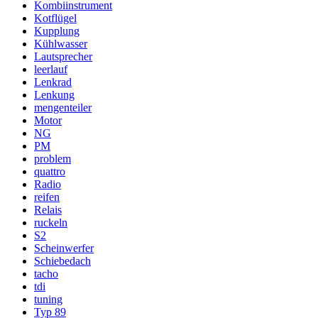
Kombiinstrument
Kotflügel
Kupplung
Kühlwasser
Lautsprecher
leerlauf
Lenkrad
Lenkung
mengenteiler
Motor
NG
PM
problem
quattro
Radio
reifen
Relais
ruckeln
S2
Scheinwerfer
Schiebedach
tacho
tdi
tuning
Typ 89