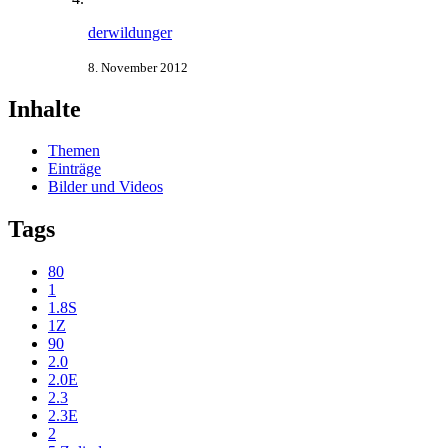
derwildunger
8. November 2012
Inhalte
Themen
Einträge
Bilder und Videos
Tags
80
1
1.8S
1Z
90
2.0
2.0E
2.3
2.3E
2