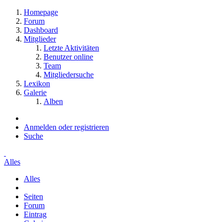
Homepage
Forum
Dashboard
Mitglieder
Letzte Aktivitäten
Benutzer online
Team
Mitgliedersuche
Lexikon
Galerie
Alben
Anmelden oder registrieren
Suche
Alles
Alles
Seiten
Forum
Eintrag