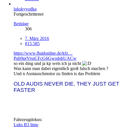
lukskyvodka
Fortgeschrittener
Beiträge
306
7. März 2016
#15.585
https://www.fluidonline.de/kfz…
Pqb9prVrssCFcG6GwodsbUACw
so ein ding und ja kp weis ich ja nicht
Was kann man dabei eigentlich groß falsch machen ?
Und n Austauschmotor zu finden is das Problem
OLD AUDIS NEVER DIE, THEY JUST GET
FASTER
Fahrzeugdokus:
Luks B3 limo