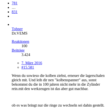
781
…
831
Tobner
Dr.VEMS
Reaktionen
100
Beiträge
3.424
7. März 2016
#15.581
Wenn du sowieso die kolben ziehst, erneuer die lagerschalen
gleich mit. Und leih dir nen "kolbenspanner" aus, sonst
bekommst du die in 100 jahren nicht mehr in die Zylinder
rein.mit den werkzeugen ist das aber gut machbar.
ob es was bringt nur die ringe zu wechseln sei dahin gestellt.