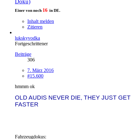
Doku)
16
Einer von noch
in DE.
Inhalt melden
Zitieren
lukskyvodka
Fortgeschrittener
Beiträge
306
7. März 2016
#15.600
hmmm ok
OLD AUDIS NEVER DIE, THEY JUST GET
FASTER
Fahrzeugdokus: