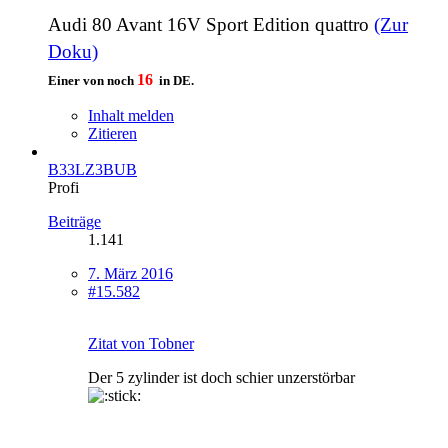
Audi 80 Avant 16V Sport Edition quattro
(Zur
Doku)
16
Einer von noch
in DE.
Inhalt melden
Zitieren
B33LZ3BUB
Profi
Beiträge
1.141
7. März 2016
#15.582
Zitat von Tobner
Der 5 zylinder ist doch schier unzerstörbar