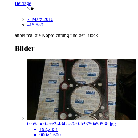
Beiträge
306
7. März 2016
#15.589
anbei mal die Kopfdichtung und der Block
Bilder
0ea5abd0-eee2-4842-89e9-fc9750a59538.jpg
192,2 kB
900×1.600