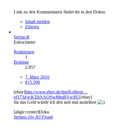
Link zu den Kommentaren findet ihr in den Dokus
Inhalt melden
Zitieren
Stefan.R
Erleuchteter
Reaktionen
1
Beiträge
2.957
7. März 2016
#15.590
[ebay]
http://www.ebay.de/itm/Kolbenr…
ef1734:g:KZ8AAOSwMmBVwIfU
[/ebay]
für das Geld würde ich den ned mal ausleihen
[align=center]Doku
Stefans 16v B3 Fronti