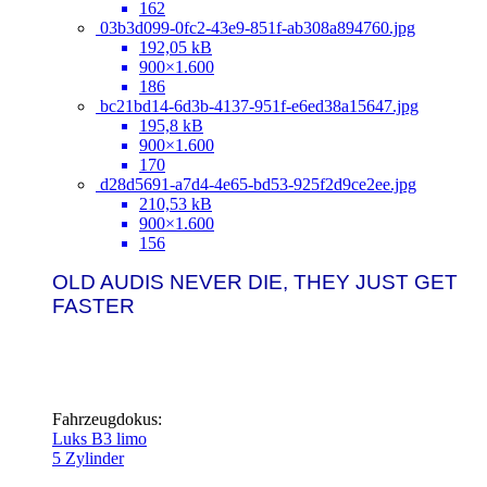
162
03b3d099-0fc2-43e9-851f-ab308a894760.jpg
192,05 kB
900×1.600
186
bc21bd14-6d3b-4137-951f-e6ed38a15647.jpg
195,8 kB
900×1.600
170
d28d5691-a7d4-4e65-bd53-925f2d9ce2ee.jpg
210,53 kB
900×1.600
156
OLD AUDIS NEVER DIE, THEY JUST GET
FASTER
Fahrzeugdokus:
Luks B3 limo
5 Zylinder