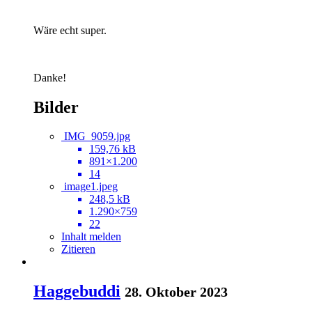
Wäre echt super.
Danke!
Bilder
IMG_9059.jpg
159,76 kB
891×1.200
14
image1.jpeg
248,5 kB
1.290×759
22
Inhalt melden
Zitieren
Haggebuddi
28. Oktober 2023