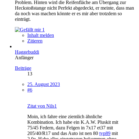
Problem. Hinten wird die Reifenfläche am Übergang zur
Heckstoßstange nicht Perfekt abgedeckt, er meinte, dass man
da noch was machen könnte er es mir aber trotzdem so
einträgt.
1
Inhalt melden
Zitieren
Haggebuddi
Anfänger
Beiträge
13
25. August 2023
#6
Zitat von Nils1
Moin, ich fahre eine ziemlich ähnliche
Kombination. Ich habe ein K.A.W. Pluskit mit
75/45 Federn, dazu Felgen in 7x17 et37 mit
205/40/R17 und das Auto ist nen 80
typ89
mit
2.0e. Habe alles eingetragen bekommen ohne