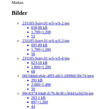
Markus
Bilder
231105-Sony.01-wS-wS-2.jpg
658,98 kB
1.799×1.200
53
231105-Sony.01-wS-wS-3.jpg
695,89 kB
1.799×1.200
56
231105-Sony.01-wS-wS-4.jpg
623,16 kB
1.800×1.200
68
06c54dad-eb4c-4f93-a9c5-2d996fc30c74.jpeg
291 kB
2.000×1.496
50
69c41f74-64a8-417b-8e38-c30441a34234.jpg
263,1 kB
897×1.200
44