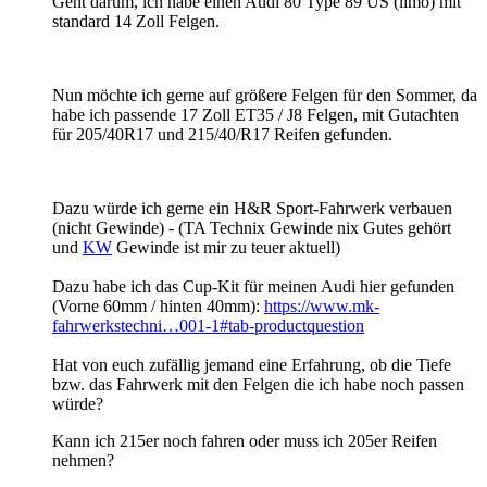
Geht darum, ich habe einen Audi 80 Type 89 US (limo) mit
standard 14 Zoll Felgen.
Nun möchte ich gerne auf größere Felgen für den Sommer, da
habe ich passende 17 Zoll ET35 / J8 Felgen, mit Gutachten
für 205/40R17 und 215/40/R17 Reifen gefunden.
Dazu würde ich gerne ein H&R Sport-Fahrwerk verbauen
(nicht Gewinde) - (TA Technix Gewinde nix Gutes gehört
und
KW
Gewinde ist mir zu teuer aktuell)
Dazu habe ich das Cup-Kit für meinen Audi hier gefunden
(Vorne 60mm / hinten 40mm):
https://www.mk-
fahrwerkstechni…001-1#tab-productquestion
Hat von euch zufällig jemand eine Erfahrung, ob die Tiefe
bzw. das Fahrwerk mit den Felgen die ich habe noch passen
würde?
Kann ich 215er noch fahren oder muss ich 205er Reifen
nehmen?