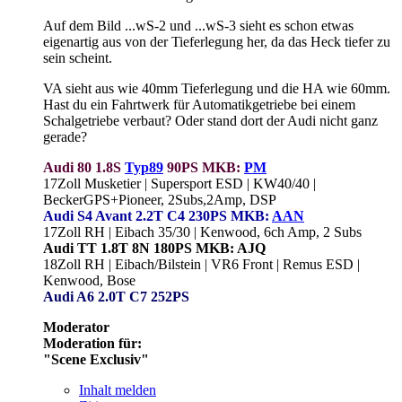
Auf dem Bild ...wS-2 und ...wS-3 sieht es schon etwas
eigenartig aus von der Tieferlegung her, da das Heck tiefer zu
sein scheint.
VA sieht aus wie 40mm Tieferlegung und die HA wie 60mm.
Hast du ein Fahrtwerk für Automatikgetriebe bei einem
Schalgetriebe verbaut? Oder stand dort der Audi nicht ganz
gerade?
Audi 80 1.8S
Typ89
90PS MKB:
PM
17Zoll Musketier | Supersport ESD | KW40/40 |
BeckerGPS+Pioneer, 2Subs,2Amp, DSP
Audi S4 Avant 2.2T C4 230PS MKB:
AAN
17Zoll RH | Eibach 35/30 | Kenwood, 6ch Amp, 2 Subs
Audi TT 1.8T 8N 180PS MKB: AJQ
18Zoll RH | Eibach/Bilstein | VR6 Front | Remus ESD |
Kenwood, Bose
Audi A6 2.0T C7 252PS
Moderator
Moderation für:
"Scene Exclusiv"
Inhalt melden