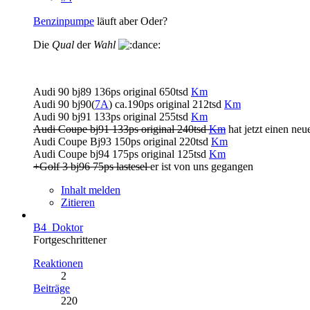
Benzinpumpe
läuft aber Oder?
Die
Qual
der
Wahl
Audi 90 bj89 136ps original 650tsd
Km
Audi 90 bj90(
7A
) ca.190ps original 212tsd
Km
Audi 90 bj91 133ps original 255tsd
Km
Audi Coupe bj91 133ps original 240tsd
Km
hat jetzt einen neu
Audi Coupe Bj93 150ps original 220tsd
Km
Audi Coupe bj94 175ps original 125tsd
Km
+Golf 3 bj96 75ps lastesel
er ist von uns gegangen
Inhalt melden
Zitieren
B4_Doktor
Fortgeschrittener
Reaktionen
2
Beiträge
220