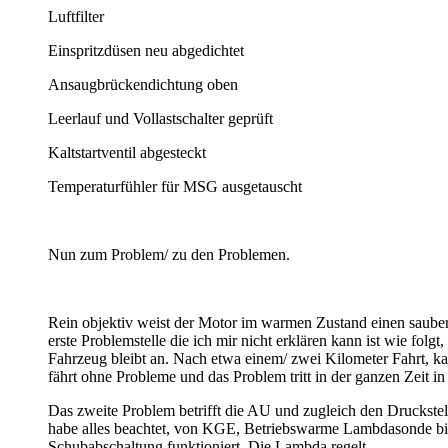
Luftfilter
Einspritzdüsen neu abgedichtet
Ansaugbrückendichtung oben
Leerlauf und Vollastschalter geprüft
Kaltstartventil abgesteckt
Temperaturfühler für MSG ausgetauscht
Nun zum Problem/ zu den Problemen.
Rein objektiv weist der Motor im warmen Zustand einen saubere
erste Problemstelle die ich mir nicht erklären kann ist wie folgt
Fahrzeug bleibt an. Nach etwa einem/ zwei Kilometer Fahrt, kan
fährt ohne Probleme und das Problem tritt in der ganzen Zeit i
Das zweite Problem betrifft die AU und zugleich den Druckste
habe alles beachtet, von KGE, Betriebswarme Lambdasonde bis
Schubabschaltung funktioniert. Die Lambda regelt.