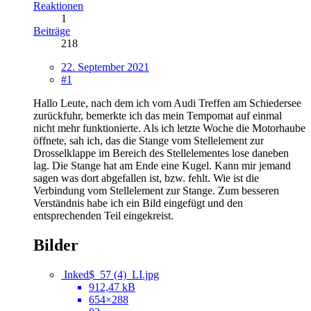
Reaktionen
1
Beiträge
218
22. September 2021
#1
Hallo Leute, nach dem ich vom Audi Treffen am Schiedersee
zurückfuhr, bemerkte ich das mein Tempomat auf einmal
nicht mehr funktionierte. Als ich letzte Woche die Motorhaube
öffnete, sah ich, das die Stange vom Stellelement zur
Drosselklappe im Bereich des Stellelementes lose daneben
lag. Die Stange hat am Ende eine Kugel. Kann mir jemand
sagen was dort abgefallen ist, bzw. fehlt. Wie ist die
Verbindung vom Stellelement zur Stange. Zum besseren
Verständnis habe ich ein Bild eingefügt und den
entsprechenden Teil eingekreist.
Bilder
Inked$_57 (4)_LI.jpg
912,47 kB
654×288