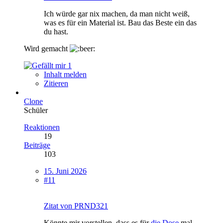
Ich würde gar nix machen, da man nicht weiß,
was es für ein Material ist. Bau das Beste ein das
du hast.
Wird gemacht
1
Inhalt melden
Zitieren
Clone
Schüler
Reaktionen
19
Beiträge
103
15. Juni 2026
#11
Zitat von PRND321
Könnte mir vorstellen, dass es für
die Dose
mal