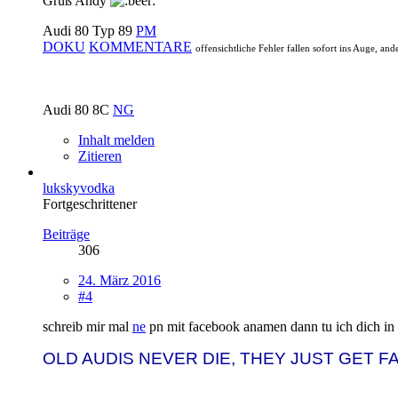
Gruß Andy
Audi 80 Typ 89
PM
DOKU
KOMMENTARE
offensichtliche Fehler fallen sofort ins Auge, and
Audi 80 8C
NG
Inhalt melden
Zitieren
lukskyvodka
Fortgeschrittener
Beiträge
306
24. März 2016
#4
schreib mir mal
ne
pn mit facebook anamen dann tu ich dich in 
OLD AUDIS NEVER DIE, THEY JUST GET F