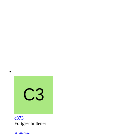
c373
Fortgeschrittener
Beiträge