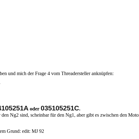
en und mich der Frage 4 vom Threadersteller anknüpfen:
?
4105251A
035105251C
oder
.
r den Ng2 sind, scheinbar für den Ng1, aber gibt es zwischen den Moto
dem Grund: edit: MJ 92