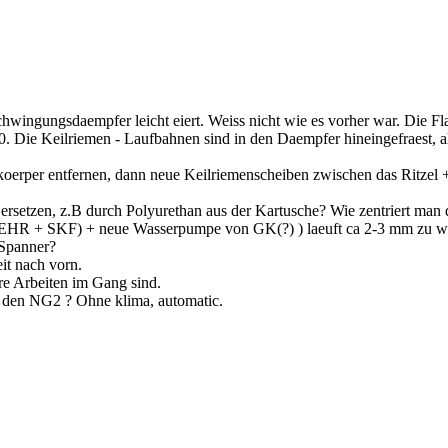
wingungsdaempfer leicht eiert. Weiss nicht wie es vorher war. Die Fla
Die Keilriemen - Laufbahnen sind in den Daempfer hineingefraest, al
oerper entfernen, dann neue Keilriemenscheiben zwischen das Ritze
setzen, z.B durch Polyurethan aus der Kartusche? Wie zentriert man 
BEHR + SKF) + neue Wasserpumpe von GK(?) ) laeuft ca 2-3 mm zu we
 Spanner?
it nach vorn.
re Arbeiten im Gang sind.
 den NG2 ? Ohne klima, automatic.