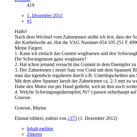
419
1. Dezember 2012
#1
Hallo!
Nach dem Wechsel vom Zahnriemen stellte ich fest, dass der Sch
der Kurbelwelle an. Hat die VAG Nummer 054 105 251 F 4990. 
Meine Fargen:
1. Kann ich einfach das Gummi wegfraesen und den Schwungk
Die Schwungmasse ganz weglassen?
2. Hat schon jemand versucht das Gummi in dem Daempfer zu er
3. Der Zahnriemen ( neuer Satz von Conti mit dem Spanner( 
man das irgendwie regulieren durch z.B. Unterlegscheiben am
Mit dem alten Spanner laeuft der Zahnriemen ca. 2-3 mm zu we
Habe den Motor nur per Hand gedreht, weil an ihm noch weite
4. Welche Schwingungsdaempfer( Nr? ) passen ueberhaupt auf
Gruesse.
Gruesse, Marius
Einmal editiert, zuletzt von
c373
(
1. Dezember 2012
)
Inhalt melden
Zitieren