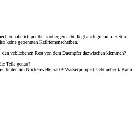
echen habe ich penibel saubergemacht, liegt auch gut auf der Stirn
so keine getrennten Keilriemenscheiben.
l + den vebliebenen Rest von dem Daempfer dazwischen klemmen?
die Teile genau?
it hinten am Nockenwellenrad + Wasserpumpe ( steht ueber ). Kann