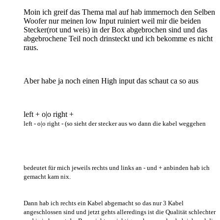
Moin ich greif das Thema mal auf hab immernoch den Selben
Woofer nur meinen low Input ruiniert weil mir die beiden
Stecker(rot und weis) in der Box abgebrochen sind und das
abgebrochene Teil noch drinsteckt und ich bekomme es nicht
raus.
Aber habe ja noch einen High input das schaut ca so aus
left + o|o right +
left - o|o right - (so sieht der stecker aus wo dann die kabel weggehen
bedeutet für mich jeweils rechts und links an - und + anbinden hab ich
gemacht kam nix.
Dann hab ich rechts ein Kabel abgemacht so das nur 3 Kabel
angeschlossen sind und jetzt gehts alleredings ist die Qualität schlechter