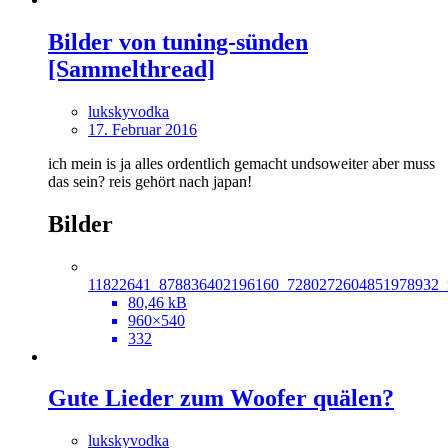
Bilder von tuning-sünden
[Sammelthread]
lukskyvodka
17. Februar 2016
ich mein is ja alles ordentlich gemacht undsoweiter aber muss
das sein? reis gehört nach japan!
Bilder
11822641_878836402196160_7280272604851978932_n
80,46 kB
960×540
332
Gute Lieder zum Woofer quälen?
lukskyvodka