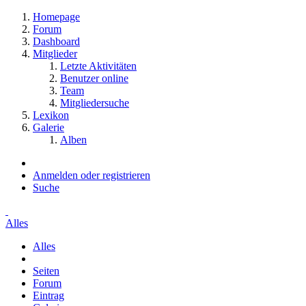
Homepage
Forum
Dashboard
Mitglieder
Letzte Aktivitäten
Benutzer online
Team
Mitgliedersuche
Lexikon
Galerie
Alben
Anmelden oder registrieren
Suche
Alles
Alles
Seiten
Forum
Eintrag