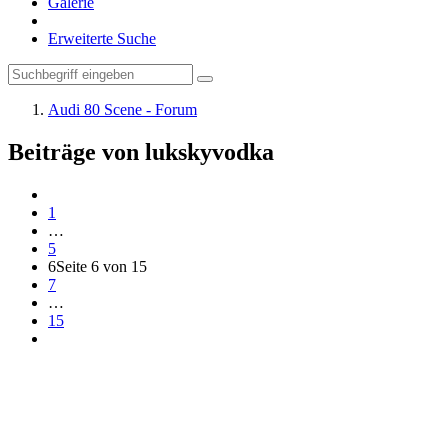
Galerie
Erweiterte Suche
Audi 80 Scene - Forum
Beiträge von lukskyvodka
1
…
5
6
Seite 6 von 15
7
…
15