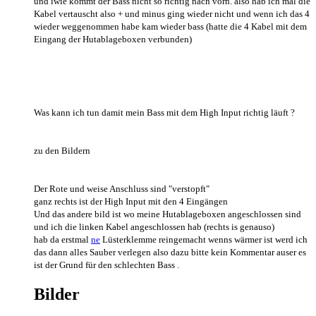
und iwie kommt der Bass nicht so richtig nach vorn. also hab ich mal die
Kabel vertauscht also + und minus ging wieder nicht und wenn ich das 4
wieder weggenommen habe kam wieder bass (hatte die 4 Kabel mit dem
Eingang der Hutablageboxen verbunden)
Was kann ich tun damit mein Bass mit dem High Input richtig läuft ?
zu den Bildern
Der Rote und weise Anschluss sind "verstopft"
ganz rechts ist der High Input mit den 4 Eingängen
Und das andere bild ist wo meine Hutablageboxen angeschlossen sind
und ich die linken Kabel angeschlossen hab (rechts is genauso)
hab da erstmal
ne
Lüsterklemme reingemacht wenns wärmer ist werd ich
das dann alles Sauber verlegen also dazu bitte kein Kommentar auser es
ist der Grund für den schlechten Bass .
Bilder