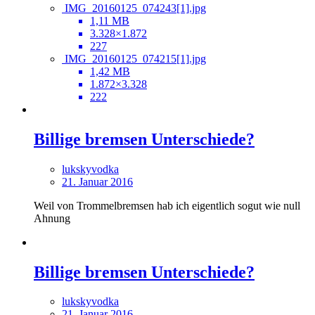
IMG_20160125_074243[1].jpg
1,11 MB
3.328×1.872
227
IMG_20160125_074215[1].jpg
1,42 MB
1.872×3.328
222
Billige bremsen Unterschiede?
lukskyvodka
21. Januar 2016
Weil von Trommelbremsen hab ich eigentlich sogut wie null
Ahnung
Billige bremsen Unterschiede?
lukskyvodka
21. Januar 2016