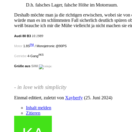
D.h. falsches Lager, falsche Höhe im Motorraum.
Deshalb möchte man ja die richtigen erwischen, wobei sie von
würde man es im schlimmsten Fall sicherlich deutlich spüren o
weiß brauche ich mir die Mühe vielleicht ja nicht machen sie e
Audi 80 B3
10.1989
PM
Motor
1.8S
/ Monojetronic @90PS
AKS
Getriebe
4-Gang
Grüße aus
SiWi
- in love with simplicity
Einmal editiert, zuletzt von
Xayberfy
(
25. Juni 2024
)
Inhalt melden
Zitieren