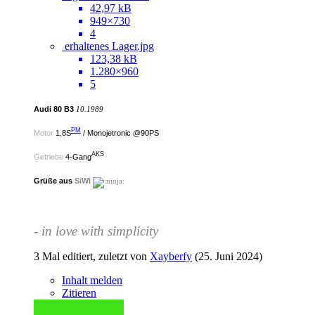
42,97 kB
949×730
4
erhaltenes Lager.jpg
123,38 kB
1.280×960
5
Audi 80 B3
10.1989
PM
Motor
1.8S
/ Monojetronic @90PS
AKS
Getriebe
4-Gang
Grüße aus
SiWi
- in love with simplicity
3 Mal editiert, zuletzt von
Xayberfy
(
25. Juni 2024
)
Inhalt melden
Zitieren