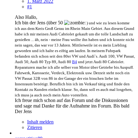
1. März 2022
#1
Also Hallo,
Ich bin der Jens (über 50
)
und wie zu lesen komme
ich aus dem Kreis Groß Gerau im Rhein Main Gebiet. Aus diesem Grund
habe ich mir meinen Audi Cabriolet gekauft um die tolle Landschaft zu
genießen ... äh, nein - meine Frau wollte ihn haben und ich konnte nicht
nein sagen, das war vor 13 Jahren. Mittlerweile ist es mein Liebling
geworden und ich halte es eifrig am laufen. In meinem Fuhrpark
befanden sich schon seit den 80er VW und Audí`s. Audi 100, VW Passat,
Audi 50, Audi 80 Typ 89, Audi 80
B4
und jetzt Audi 80 Cabriolet.
Reparaturen mache ich alle selber von Motor über Getriebe bis Auspuff.
Fahrwerk, Karosserie, Verdeck, Elektronik usw. Derzeit steht noch ein
VW Passat 32B von 86 in der Garage der ein bisschen liebe im
Innenraum benötigt. Beruflich bin ich im Verkauf tätig und finde den
Kontakt zu Kunden einfach klasse. So, dann soll es auch mal losgehen,
ich muss ja auch noch mein Auto vorstellen.
Ich freue mich schon auf das Forum und die Diskussionen
und sage mal Danke für die Aufnahme ins Forum. Bis bald
Der Jens
Inhalt melden
Zitieren