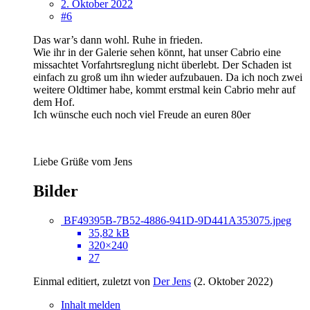
2. Oktober 2022
#6
Das war’s dann wohl. Ruhe in frieden.
Wie ihr in der Galerie sehen könnt, hat unser Cabrio eine
missachtet Vorfahrtsreglung nicht überlebt. Der Schaden ist
einfach zu groß um ihn wieder aufzubauen. Da ich noch zwei
weitere Oldtimer habe, kommt erstmal kein Cabrio mehr auf
dem Hof.
Ich wünsche euch noch viel Freude an euren 80er
Liebe Grüße vom Jens
Bilder
BF49395B-7B52-4886-941D-9D441A353075.jpeg
35,82 kB
320×240
27
Einmal editiert, zuletzt von
Der Jens
(
2. Oktober 2022
)
Inhalt melden