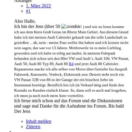
Anfänger
1. März 2022
#1
Also Hallo,
Ich bin der Jens (über 50
)
und wie zu lesen komme
ich aus dem Kreis Groß Gerau im Rhein Main Gebiet. Aus diesem Grund
habe ich mir meinen Audi Cabriolet gekauft um die tolle Landschaft zu
genießen ... äh, nein - meine Frau wollte ihn haben und ich konnte nicht
nein sagen, das war vor 13 Jahren. Mittlerweile ist es mein Liebling
geworden und ich halte es eifrig am laufen. In meinem Fuhrpark
befanden sich schon seit den 80er VW und Audí`s. Audi 100, VW Passat,
Audi 50, Audi 80 Typ 89, Audi 80
B4
und jetzt Audi 80 Cabriolet.
Reparaturen mache ich alle selber von Motor über Getriebe bis Auspuff.
Fahrwerk, Karosserie, Verdeck, Elektronik usw. Derzeit steht noch ein
VW Passat 32B von 86 in der Garage der ein bisschen liebe im
Innenraum benötigt. Beruflich bin ich im Verkauf tätig und finde den
Kontakt zu Kunden einfach klasse. So, dann soll es auch mal losgehen,
ich muss ja auch noch mein Auto vorstellen.
Ich freue mich schon auf das Forum und die Diskussionen
und sage mal Danke für die Aufnahme ins Forum. Bis bald
Der Jens
Inhalt melden
Zitieren