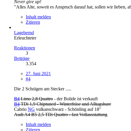
Never give up!
"Alles Alte, soweit es Anspruch darauf hat, sollen wir lieben, a
Inhalt melden
Zitieren
Lagebernd
Erleuchteter
Reaktionen
3
Beiträge
3.354
27. Juni 2021
#4
Die 2 Schrägen am Stecker .....
B4
Limo 2,8 Quattro
- der Bolide ist verkauft
B4
TDi 1,9 Chiptuned - Winterfräse und Alltagshure
Cabrio
NG
vulkanschwarz - Schönling auf 18"
Audi A4 B5 2,5 TDi Quattro - fast Vollausstattung
Inhalt melden
Zitieren