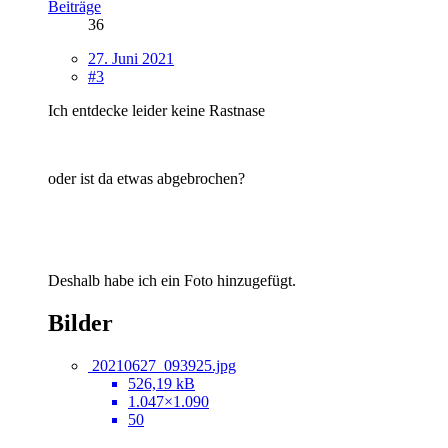
Beiträge
36
27. Juni 2021
#3
Ich entdecke leider keine Rastnase
oder ist da etwas abgebrochen?
Deshalb habe ich ein Foto hinzugefügt.
Bilder
20210627_093925.jpg
526,19 kB
1.047×1.090
50