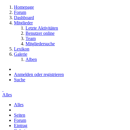
Homepage
Forum
Dashboard
Mitglieder
Letzte Aktivitäten
Benutzer online
Team
Mitgliedersuche
Lexikon
Galerie
Alben
Anmelden oder registrieren
Suche
Alles
Alles
Seiten
Forum
Eintrag