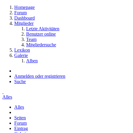
Homepage
Forum
Dashboard
Mitglieder
Letzte Aktivitäten
Benutzer online
Team
Mitgliedersuche
Lexikon
Galerie
Alben
Anmelden oder registrieren
Suche
Alles
Alles
Seiten
Forum
Eintrag