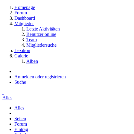
Homepage
Forum
Dashboard
Mitglieder
Letzte Aktivitäten
Benutzer online
Team
Mitgliedersuche
Lexikon
Galerie
Alben
Anmelden oder registrieren
Suche
Alles
Alles
Seiten
Forum
Eintrag