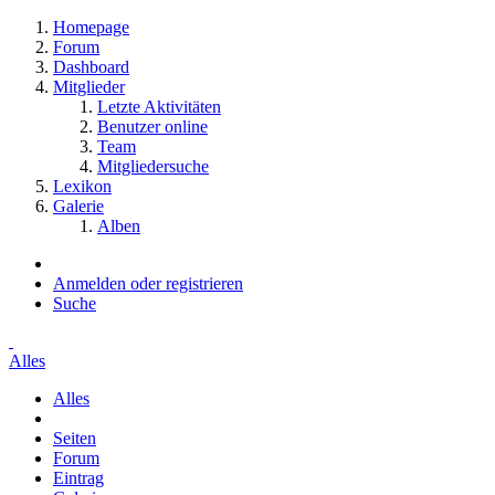
Homepage
Forum
Dashboard
Mitglieder
Letzte Aktivitäten
Benutzer online
Team
Mitgliedersuche
Lexikon
Galerie
Alben
Anmelden oder registrieren
Suche
Alles
Alles
Seiten
Forum
Eintrag