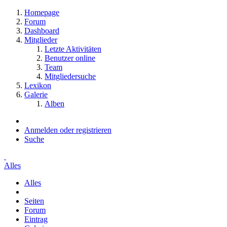
Homepage
Forum
Dashboard
Mitglieder
Letzte Aktivitäten
Benutzer online
Team
Mitgliedersuche
Lexikon
Galerie
Alben
Anmelden oder registrieren
Suche
Alles
Alles
Seiten
Forum
Eintrag