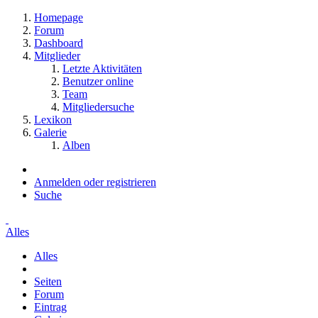
Homepage
Forum
Dashboard
Mitglieder
Letzte Aktivitäten
Benutzer online
Team
Mitgliedersuche
Lexikon
Galerie
Alben
Anmelden oder registrieren
Suche
Alles
Alles
Seiten
Forum
Eintrag