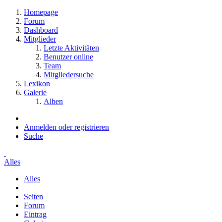
Homepage
Forum
Dashboard
Mitglieder
Letzte Aktivitäten
Benutzer online
Team
Mitgliedersuche
Lexikon
Galerie
Alben
Anmelden oder registrieren
Suche
Alles
Alles
Seiten
Forum
Eintrag