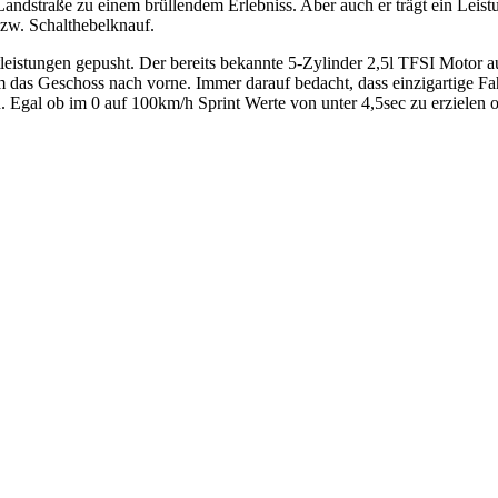
 Landstraße zu einem brüllendem Erlebniss. Aber auch er trägt ein Leis
bzw. Schalthebelknauf.
istungen gepusht. Der bereits bekannte 5-Zylinder 2,5l TFSI Motor au
 Geschoss nach vorne. Immer darauf bedacht, dass einzigartige Fahrg
. Egal ob im 0 auf 100km/h Sprint Werte von unter 4,5sec zu erzielen 