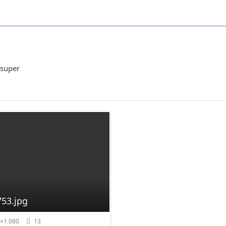
 super
53.jpg
×1.080
13