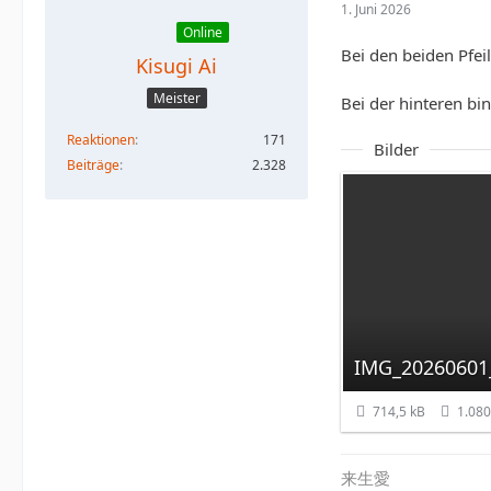
1. Juni 2026
Online
Bei den beiden Pfe
Kisugi Ai
Meister
Bei der hinteren bin
Reaktionen
171
Bilder
Beiträge
2.328
IMG_20260601
714,5 kB
1.08
来生愛