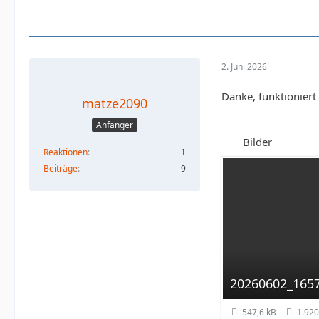
2. Juni 2026
Danke, funktioniert
matze2090
Anfänger
Bilder
Reaktionen
1
Beiträge
9
20260602_1657
547,6 kB
1.920