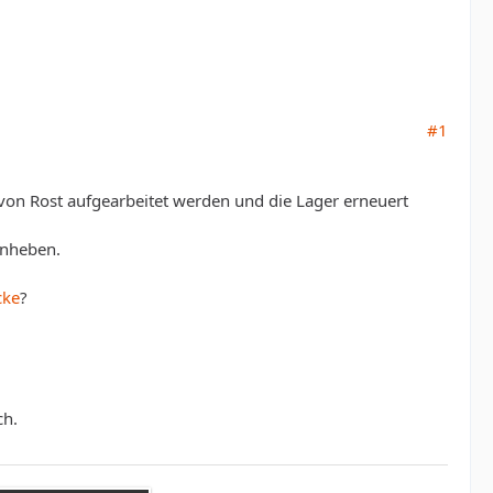
#1
on Rost aufgearbeitet werden und die Lager erneuert
anheben.
cke
?
ch.