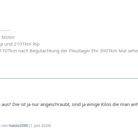
-------
. Motor
ip und 210Tkm Rip
 170Tkm nach Begutachtung der Pleullager Ehr 300Tkm Mal sehe
 aus? Die ist ja nur angeschraubt, sind ja einige Kilos die man a
zt von
matze2090
(
1. Juni 2026
)