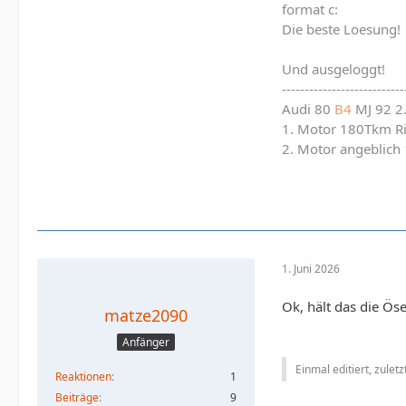
format c:
Die beste Loesung!
Und ausgeloggt!
---------------------------
Audi 80
B4
MJ 92 2
1. Motor 180Tkm R
2. Motor angeblich
1. Juni 2026
Ok, hält das die Öse
matze2090
Anfänger
Einmal editiert, zulet
Reaktionen
1
Beiträge
9