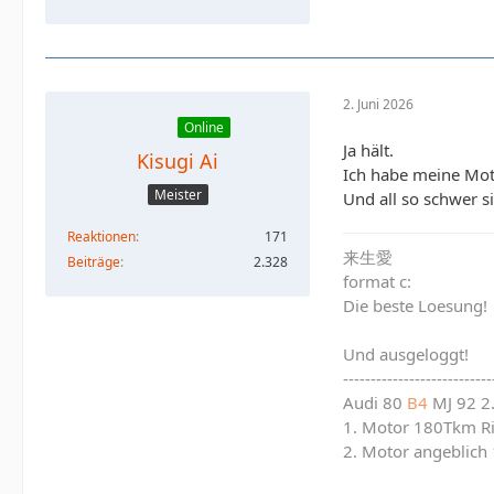
2. Juni 2026
Online
Ja hält.
Kisugi Ai
Ich habe meine Mot
Meister
Und all so schwer s
Reaktionen
171
来生愛
Beiträge
2.328
format c:
Die beste Loesung!
Und ausgeloggt!
---------------------------
Audi 80
B4
MJ 92 2
1. Motor 180Tkm R
2. Motor angeblich