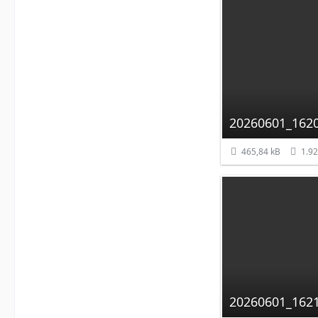
20260601_1620
465,84 kB
1.92
20260601_1621