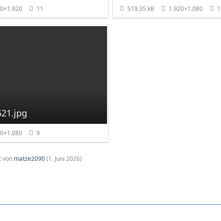
0×1.920
11
519,35 kB
1.920×1.080
1
21.jpg
0×1.080
9
zt von
matze2090
(
1. Juni 2026
)