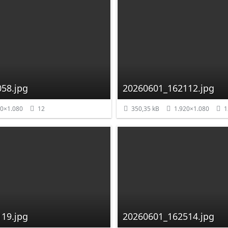
58.jpg
20260601_162112.jpg
0×1.080
12
350,35 kB
1.920×1.080
1
19.jpg
20260601_162514.jpg