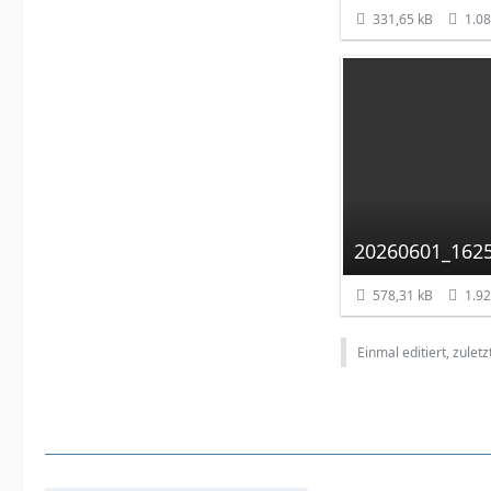
331,65 kB
1.08
20260601_1625
578,31 kB
1.92
Einmal editiert, zulet