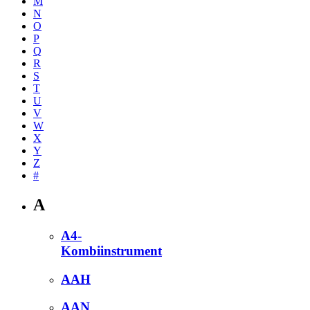
M
N
O
P
Q
R
S
T
U
V
W
X
Y
Z
#
A
A4-
Kombiinstrument
AAH
AAN