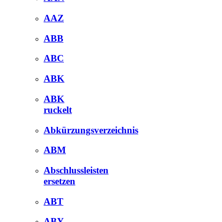
AAZ
ABB
ABC
ABK
ABK
ruckelt
Abkürzungsverzeichnis
ABM
Abschlussleisten
ersetzen
ABT
ABY