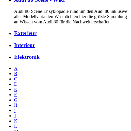
Audi-80-Scene Enzyklopädie rund um den Audi 80 inklusive
aller Modellvarianten Wir möchten hier die größte Sammlung
an Wissen vom Audi 80 für die Nachwelt erschaffen
Exterieur
Interieur
Elektronik
A
B
C
D
E
F
G
H
I
J
K
L