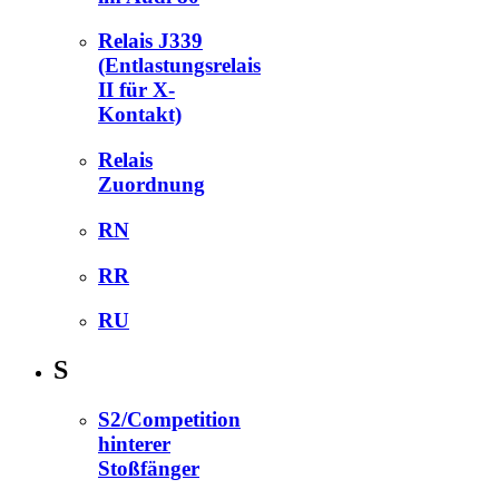
Relais J339
(Entlastungsrelais
II für X-
Kontakt)
Relais
Zuordnung
RN
RR
RU
S
S2/Competition
hinterer
Stoßfänger