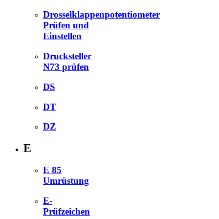
Drosselklappenpotentiometer
Prüfen und
Einstellen
Drucksteller
N73 prüfen
DS
DT
DZ
E
E 85
Umrüstung
E-
Prüfzeichen