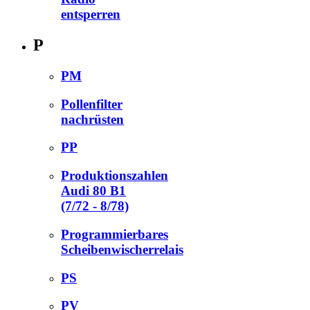
entsperren
P
PM
Pollenfilter
nachrüsten
PP
Produktionszahlen
Audi 80 B1
(7/72 - 8/78)
Programmierbares
Scheibenwischerrelais
PS
PV