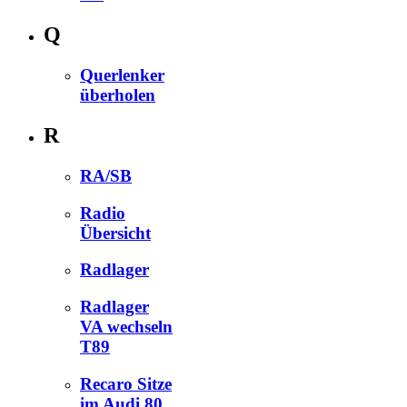
Q
Querlenker
überholen
R
RA/SB
Radio
Übersicht
Radlager
Radlager
VA wechseln
T89
Recaro Sitze
im Audi 80