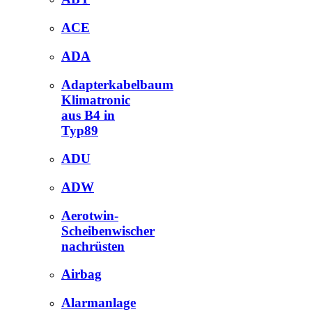
ACE
ADA
Adapterkabelbaum
Klimatronic
aus B4 in
Typ89
ADU
ADW
Aerotwin-
Scheibenwischer
nachrüsten
Airbag
Alarmanlage