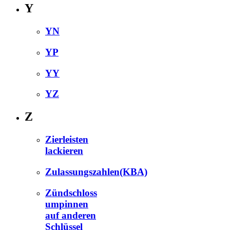
Y
YN
YP
YY
YZ
Z
Zierleisten
lackieren
Zulassungszahlen(KBA)
Zündschloss
umpinnen
auf anderen
Schlüssel