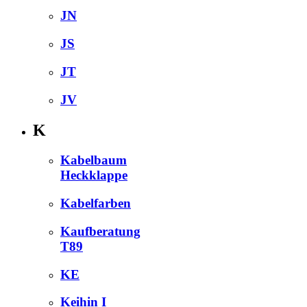
JN
JS
JT
JV
K
Kabelbaum
Heckklappe
Kabelfarben
Kaufberatung
T89
KE
Keihin I