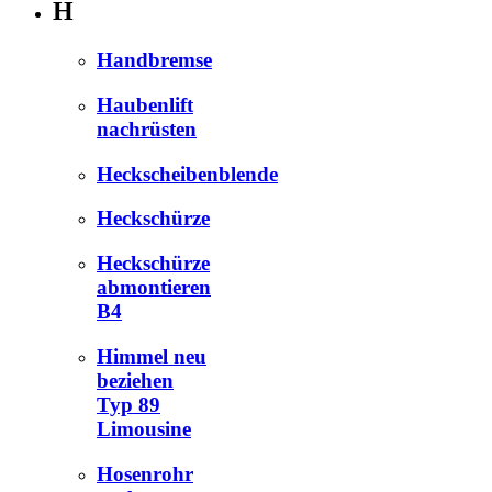
H
Handbremse
Haubenlift
nachrüsten
Heckscheibenblende
Heckschürze
Heckschürze
abmontieren
B4
Himmel neu
beziehen
Typ 89
Limousine
Hosenrohr