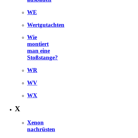
WE
Wertgutachten
Wie
montiert
man eine
Stoßstange?
WR
WV
WX
X
Xenon
nachrüsten