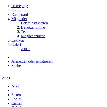
Homepage
Forum
Dashboard
Mitglieder
Letzte Aktivitäten
Benutzer online
Team
Mitgliedersuche
Lexikon
Galerie
Alben
Anmelden oder registrieren
Suche
Alles
Alles
Seiten
Forum
Eintrag