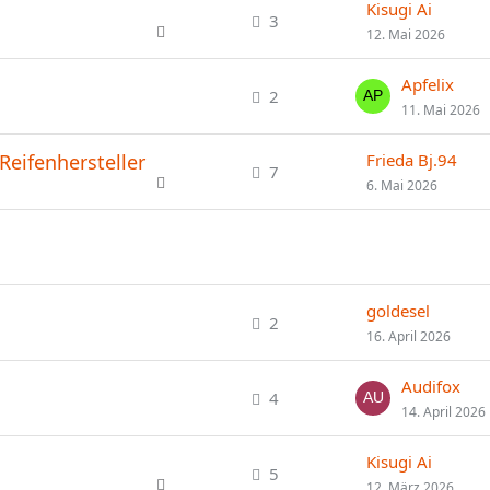
Kisugi Ai
3
12. Mai 2026
Apfelix
2
11. Mai 2026
Reifenhersteller
Frieda Bj.94
7
6. Mai 2026
goldesel
2
16. April 2026
Audifox
4
14. April 2026
Kisugi Ai
5
12. März 2026