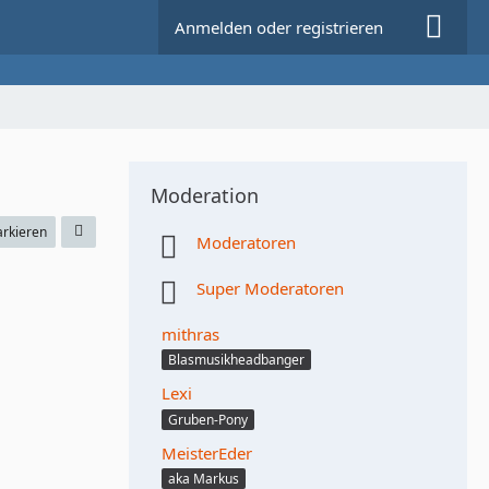
Anmelden oder registrieren
Moderation
arkieren
Moderatoren
Super Moderatoren
mithras
Blasmusikheadbanger
Lexi
Gruben-Pony
MeisterEder
aka Markus