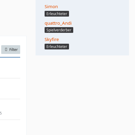
Simon
Erleuchteter
quattro_Andi
Spielverderber
Skyfire
Erleuchteter
Filter
25