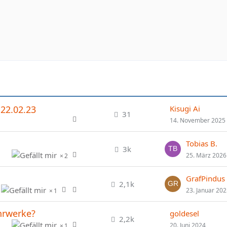
22.02.23
Kisugi Ai
31
14. November 2025
Tobias B.
3k
25. März 2026
2
GrafPindus
2,1k
23. Januar 20
1
hrwerke?
goldesel
2,2k
20. Juni 2024
1