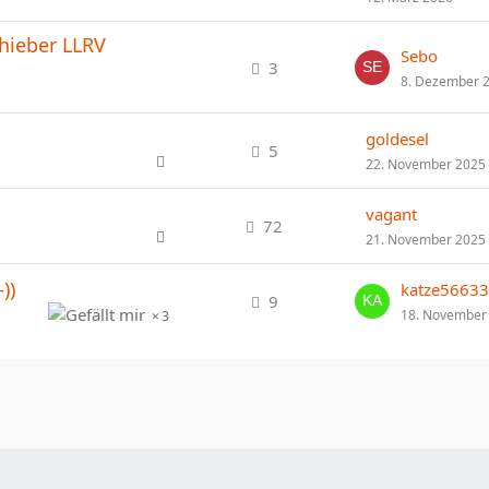
chieber LLRV
Sebo
3
8. Dezember 
goldesel
5
22. November 2025
vagant
72
21. November 2025
))
katze56633
9
18. November
3