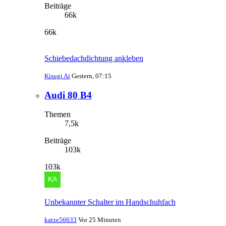
Beiträge
66k
66k
Schiebedachdichtung ankleben
Kisugi Ai
Gestern, 07:15
Audi 80 B4
Themen
7,5k
Beiträge
103k
103k
Unbekannter Schalter im Handschuhfach
katze56633
Vor 25 Minuten