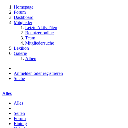
Homepage
Forum
Dashboard
Mitglieder
Letzte Aktivitäten
Benutzer online
Team
Mitgliedersuche
Lexikon
Galerie
Alben
Anmelden oder registrieren
Suche
Alles
Alles
Seiten
Forum
Eintrag